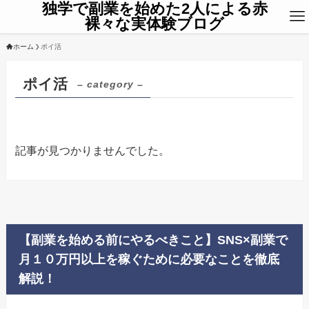
独学で副業を始めた2人による赤
裸々な実体験ブログ
ホーム
ポイ活
ポイ活
– category –
記事が見つかりませんでした。
【副業を始める前にやるべきこと】SNS×副業で
月１０万円以上を稼ぐために必要なことを徹底
解説！